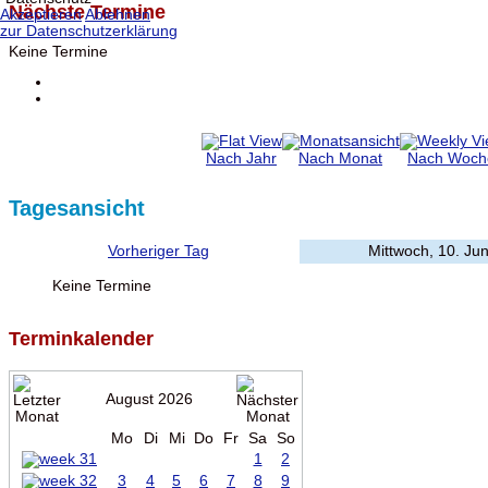
Nächste Termine
Akzeptieren
Ablehnen
zur Datenschutzerklärung
Keine Termine
Nach Jahr
Nach Monat
Nach Woch
Tagesansicht
Vorheriger Tag
Mittwoch, 10. Ju
Keine Termine
Terminkalender
August 2026
Mo
Di
Mi
Do
Fr
Sa
So
1
2
3
4
5
6
7
8
9